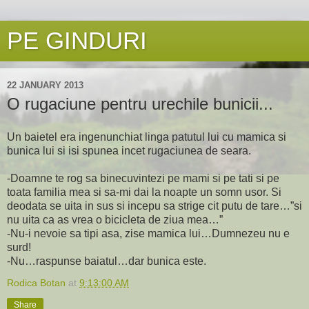
PE GINDURI
22 JANUARY 2013
O rugaciune pentru urechile bunicii...
Un baietel era ingenunchiat linga patutul lui cu mamica si
bunica lui si isi spunea incet rugaciunea de seara.
-Doamne te rog sa binecuvintezi pe mami si pe tati si pe
toata familia mea si sa-mi dai la noapte un somn usor. Si
deodata se uita in sus si incepu sa strige cit putu de tare…”si
nu uita ca as vrea o bicicleta de ziua mea…”
-Nu-i nevoie sa tipi asa, zise mamica lui…Dumnezeu nu e
surd!
-Nu…raspunse baiatul…dar bunica este.
Rodica Botan
at
9:13:00 AM
Share