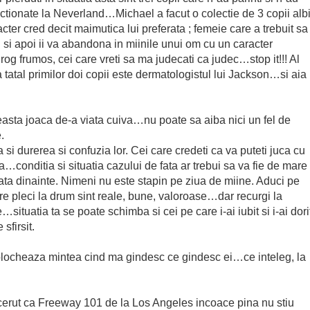
ectionate la Neverland…Michael a facut o colectie de 3 copii albi
er cred decit maimutica lui preferata ; femeie care a trebuit sa
i si apoi ii va abandona in miinile unui om cu un caracter
 rog frumos, cei care vreti sa ma judecati ca judec…stop it!!! Al
a tatal primilor doi copii este dermatologistul lui Jackson…si aia
easta joaca de-a viata cuiva…nu poate sa aiba nici un fel de
.
a si durerea si confuzia lor. Cei care credeti ca va puteti juca cu
ta…conditia si situatia cazului de fata ar trebui sa va fie de mare
iata dinainte. Nimeni nu este stapin pe ziua de miine. Aduci pe
re pleci la drum sint reale, bune, valoroase…dar recurgi la
situatia ta se poate schimba si cei pe care i-ai iubit si i-ai dori
sfirsit.
 blocheaza mintea cind ma gindesc ce gindesc ei…ce inteleg, la
a cerut ca Freeway 101 de la Los Angeles incoace pina nu stiu