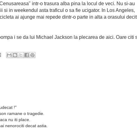
Cenusareasa" intr-o trasura alba pina la locul de veci. Nu si-au
 si in weekendul asta traficul o sa fie ucigator. In Los Angeles,
icicleta ai ajunge mai repede dintr-o parte in alta a orasului decit
mpa i se da lui Michael Jackson la plecarea de aici. Oare citi s
udecat !"
ckson ramane o tragedie.
aca nu iti place.
mai nenorociti decat astia.