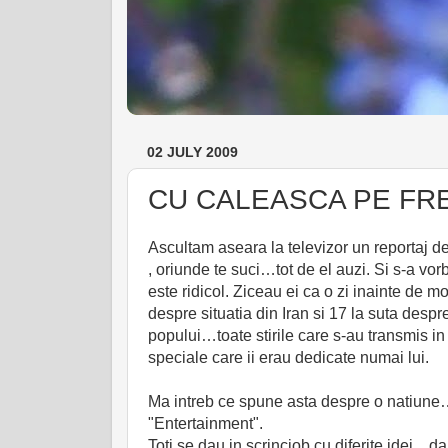
02 JULY 2009
CU CALEASCA PE FRE
Ascultam aseara la televizor un reportaj d
, oriunde te suci…tot de el auzi. Si s-a vorbi
este ridicol. Ziceau ei ca o zi inainte de m
despre situatia din Iran si 17 la suta des
popului…toate stirile care s-au transmis i
speciale care ii erau dedicate numai lui.
Ma intreb ce spune asta despre o natiune…si
"Entertainment".
Toti se dau in scrinciob cu diferite idei…dar 