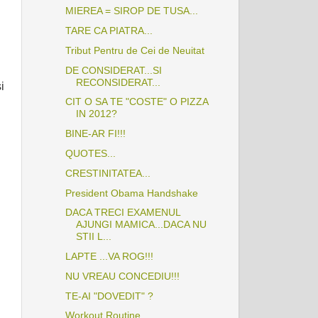
MIEREA = SIROP DE TUSA...
TARE CA PIATRA...
Tribut Pentru de Cei de Neuitat
DE CONSIDERAT...SI
RECONSIDERAT...
i
CIT O SA TE "COSTE" O PIZZA
IN 2012?
BINE-AR FI!!!
QUOTES...
CRESTINITATEA...
President Obama Handshake
DACA TRECI EXAMENUL
AJUNGI MAMICA...DACA NU
STII L...
LAPTE ...VA ROG!!!
NU VREAU CONCEDIU!!!
TE-AI "DOVEDIT" ?
Workout Routine