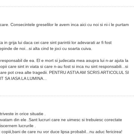
re. Consecintele greselilor le avem inca aici cu noi si ni-i le purtam
 in grija lui daca cei care sint parintii lor adevarati ar fi fost
pinde de noi...si alta cind te joci cu soarta cuiva.
e responsabil de ea. El e mort si judecata mea asupra lui n-ar ajuta la
ii care sint in viata si care n-au fost si inca nu sint responsabili...si
si care pot crea alte tragedii. PENTRU ASTIA AM SCRIS ARTICOLUL SI
 SA IASA LA LUMINA...
iveste in orice situatie .
invatam din ele .Sant lucruri care ne uimesc si trebuiesc corectate
scernem lucrurile .
 copiii,bani de care nu vor duce lipsa probabil...nu aduc fericirea!