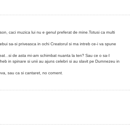
son, caci muzica lui nu e genul preferat de mine.Totusi ca multi
trebui sa-si priveasca in ochi Creatorul si ma intreb ce-i va spune
t...si de asta mi-am schimbat nuanta la ten? Sau ce o sa-I
eb in spinare si unii au ajuns celebri si au slavit pe Dumnezeu in
eva, sau ca si cantaret, no coment.