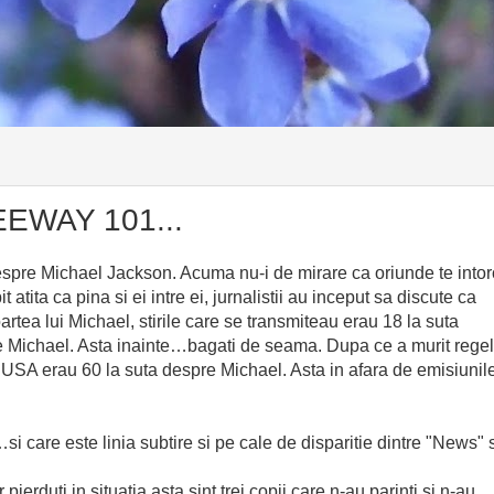
EWAY 101...
espre Michael Jackson. Acuma nu-i de mirare ca oriunde te intor
t atita ca pina si ei intre ei, jurnalistii au inceput sa discute ca
oartea lui Michael, stirile care se transmiteau erau 18 la suta
pre Michael. Asta inainte…bagati de seama. Dupa ce a murit rege
n USA erau 60 la suta despre Michael. Asta in afara de emisiunil
 care este linia subtire si pe cale de disparitie dintre "News" 
pierduti in situatia asta sint trei copii care n-au parinti si n-au