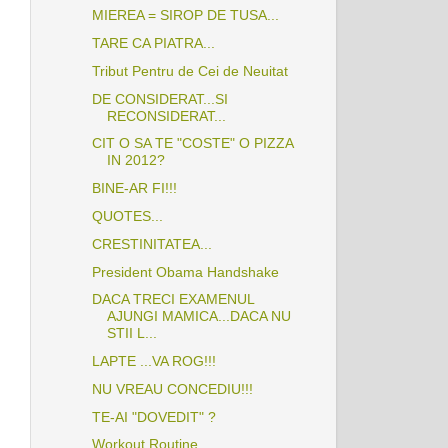
MIEREA = SIROP DE TUSA...
TARE CA PIATRA...
Tribut Pentru de Cei de Neuitat
DE CONSIDERAT...SI
RECONSIDERAT...
CIT O SA TE "COSTE" O PIZZA
IN 2012?
BINE-AR FI!!!
QUOTES...
i
CRESTINITATEA...
President Obama Handshake
DACA TRECI EXAMENUL
AJUNGI MAMICA...DACA NU
STII L...
LAPTE ...VA ROG!!!
NU VREAU CONCEDIU!!!
TE-AI "DOVEDIT" ?
Workout Routine