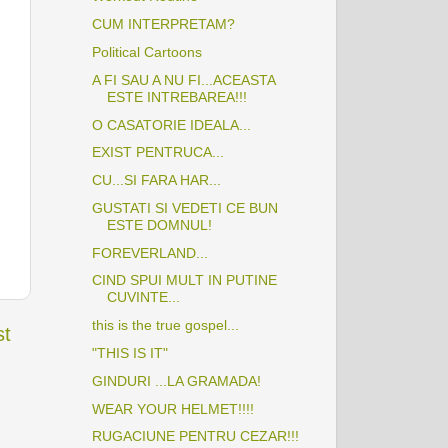
CUM INTERPRETAM?
Political Cartoons
A FI SAU A NU FI...ACEASTA
ESTE INTREBAREA!!!
O CASATORIE IDEALA...
EXIST PENTRUCA...
CU...SI FARA HAR...
GUSTATI SI VEDETI CE BUN
ESTE DOMNUL!
FOREVERLAND...
CIND SPUI MULT IN PUTINE
CUVINTE...
this is the true gospel...
st
"THIS IS IT"
GINDURI ...LA GRAMADA!
WEAR YOUR HELMET!!!!
RUGACIUNE PENTRU CEZAR!!!