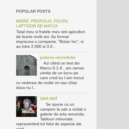
POPULAR POSTS
MIERE, PROPOLIS, POLEN,
LAPTISOR DE MATCA
Tatal meu si fratele meu sint apicultori
de foarte multi ani. Au format
impreuna o companie, "Botan Inc", si
au intre 2.000 si 3.0...
puterea necredintei
Azi citind un text din
Marcu 6:1-6 , am ramas
uimita de un lucru pe
care cred eu l-am trecut
cu vederea de multe ori sau chiar
daca nu l...
SAH-MAT
Se spune ca un
campion la sah a vizitat o
galerie de arta renumita.
Tablouri minunate...
reprezentind tot felul de aspecte ale
vietii...