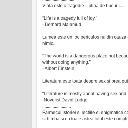
Viata este o tragedie ...plina de bucurii...
“Life is a tragedy full of joy.”
- Bernard Malamud
..........................
Lumea este un loc periculos nu din cauza cel
nimic...
“The world is a dangerous place not becau
without doing anything.”
- Albert Einstein
.......................
Literatura este toata despre sex si prea put
“Literature is mostly about having sex and 
-Novelist David Lodge
.........................
Farmecul istoriei si lectiile ei enigmatice 
schimba si cu toate astea totul este complect