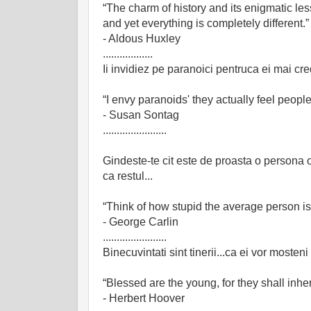
“The charm of history and its enigmatic les
and yet everything is completely different.”
- Aldous Huxley
..................
Ii invidiez pe paranoici pentruca ei mai cr
“I envy paranoids' they actually feel people
- Susan Sontag
.......................
Gindeste-te cit este de proasta o persona ob
ca restul...
“Think of how stupid the average person is,
- George Carlin
.......................
Binecuvintati sint tinerii...ca ei vor mosteni d
“Blessed are the young, for they shall inher
- Herbert Hoover