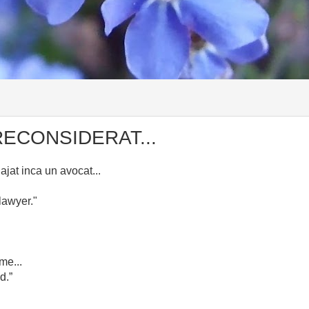
RECONSIDERAT...
ajat inca un avocat...
lawyer."
me...
d.”