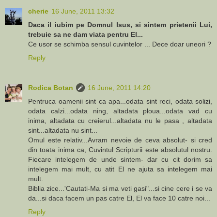
cherie
16 June, 2011 13:32
Daca il iubim pe Domnul Isus, si sintem prietenii Lui,
trebuie sa ne dam viata pentru El...
Ce usor se schimba sensul cuvintelor ... Dece doar uneori ?
Reply
Rodica Botan
16 June, 2011 14:20
Pentruca oamenii sint ca apa...odata sint reci, odata solizi,
odata calzi...odata ning, altadata ploua...odata vad cu
inima, altadata cu creierul...altadata nu le pasa , altadata
sint...altadata nu sint...
Omul este relativ...Avram nevoie de ceva absolut- si cred
din toata inima ca, Cuvintul Scripturii este absolutul nostru.
Fiecare intelegem de unde sintem- dar cu cit dorim sa
intelegem mai mult, cu atit El ne ajuta sa intelegem mai
mult.
Biblia zice...'Cautati-Ma si ma veti gasi"...si cine cere i se va
da...si daca facem un pas catre El, El va face 10 catre noi...
Reply