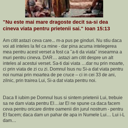
"Nu este mai mare dragoste decit sa-si dea
cineva viata pentru prietenii sai." Ioan 15:13
Am citit astazi ceva care... m-a pus pe ginduri. Nu stiu daca
voi ati inteles la fel ca mine - dar pina acuma intelegerea
mea pentru acest verset a fost ca "a-ti da viata" inseamna a
muri pentru cineva. DAR… astazi am citit despre un alt
inteles al acestui verset. Sa-ti dai viata …dar nu prin moarte,
ci prin viata de zi cu zi. Domnul Isus nu Si-a dat viata pentru
noi numai prin moartea de pe cruce – ci in cei 33 de ani,
zilnic, prin trairea Lui, Si-a dat viata pentru noi.
Daca Il iubim pe Domnul Isus si sintem prietenii Lui, trebuie
sa ne dam viata pentru El…iar El ne spune ca daca facem
ceva pentru oricare dintre oamenii din jurul nostrum - pentru
El facem; daca dam un pahar de apa in Numele Lui… Lui i-L
dam…