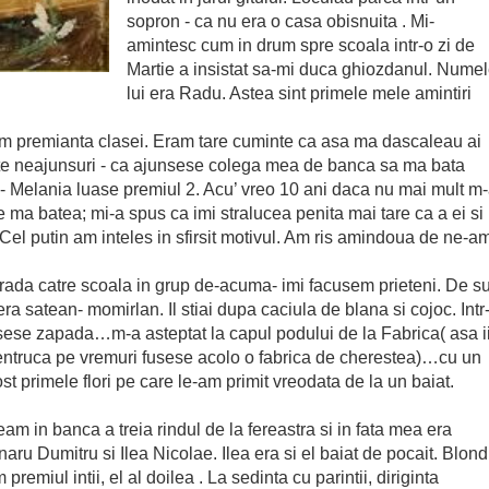
sopron - ca nu era o casa obisnuita . Mi-
amintesc cum in drum spre scoala intr-o zi de
Martie a insistat sa-mi duca ghiozdanul. Nume
lui era Radu. Astea sint primele mele amintiri
 premianta clasei. Eram tare cuminte ca asa ma dascaleau ai
lte neajunsuri - ca ajunsese colega mea de banca sa ma bata
- Melania luase premiul 2. Acu’ vreo 10 ani daca nu mai mult m
 ce ma batea; mi-a spus ca imi stralucea penita mai tare ca a ei si
Cel putin am inteles in sfirsit motivul. Am ris amindoua de ne-a
trada catre scoala in grup de-acuma- imi facusem prieteni. De s
a satean- momirlan. Il stiai dupa caciula de blana si cojoc. Intr
sese zapada…m-a asteptat la capul podului de la Fabrica( asa i
pentruca pe vremuri fusese acolo o fabrica de cherestea)…cu un
st primele flori pe care le-am primit vreodata de la un baiat.
am in banca a treia rindul de la fereastra si in fata mea era
aru Dumitru si Ilea Nicolae. Ilea era si el baiat de pocait. Blond
remiul intii, el al doilea . La sedinta cu parintii, diriginta