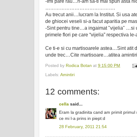
-Imi pare rau…n-am sa-ti mai spun asta n
…………………………………….
Au trecut anii…lucram la Institut. Si usa at
de ghiocei veseli si-a facut aparitia pe 
-Sint pentru tine…a ingaimat "vijelia" …si
primele flori pe care “vijelia” respectiva le
Ce ti-e si cu martisoarele astea…Sint atit 
unde trec…Cite martisoare…atitea aminti
Posted by
Rodica Botan
at
9:15:00 PM
Labels:
Amintiri
12 comments:
cella
said...
Eram la gradinita cand am primit primul 
ce mi l-a prins in piept:d
28 February, 2011 21:54