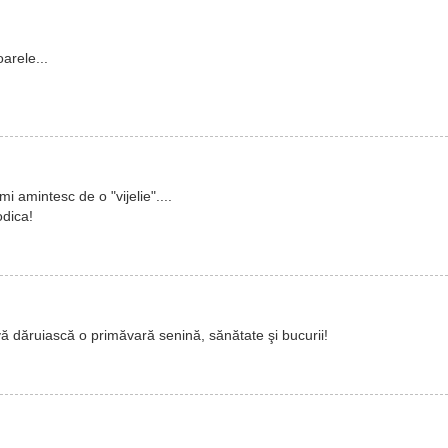
arele...
imi amintesc de o "vijelie"....
odica!
ă dăruiască o primăvară senină, sănătate şi bucurii!