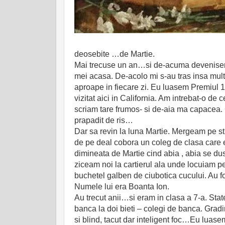
deosebite …de Martie.
Mai trecuse un an…si de-acuma devenisem
mei acasa. De-acolo mi s-au tras insa mu
aproape in fiecare zi. Eu luasem Premiul 1
vizitat aici in California. Am intrebat-o de
scriam tare frumos- si de-aia ma capacea. 
prapadit de ris…
Dar sa revin la luna Martie. Mergeam pe s
de pe deal cobora un coleg de clasa care er
dimineata de Martie cind abia , abia se du
ziceam noi la cartierul ala unde locuiam 
buchetel galben de ciubotica cucului. Au fo
Numele lui era Boanta Ion.
Au trecut anii…si eram in clasa a 7-a. State
banca la doi bieti – colegi de banca. Gradin
si blind, tacut dar inteligent foc…Eu luasem p