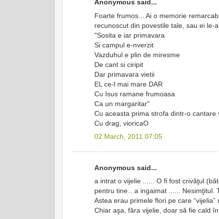
Anonymous said...
Foarte frumos... Ai o memorie remarcabila
recunoscut din povestile tale, sau ei le-au
"Sosita e iar primavara
Si campul e-nverzit
Vazduhul e plin de miresme
De cant si ciripit
Dar primavara vietii
EL ce-l mai mare DAR
Cu Isus ramane frumoasa
Ca un margaritar"
Cu aceasta prima strofa dintr-o cantare v
Cu drag, vioricaO
02 March, 2011 07:05
Anonymous said...
a intrat o vijelie ...... O fi fost crivăţul (b
pentru tine…a ingaimat ...... Nesimţitul
Astea erau primele flori pe care “vijelia”
Chiar aşa, făra vijelie, doar să fie cald î