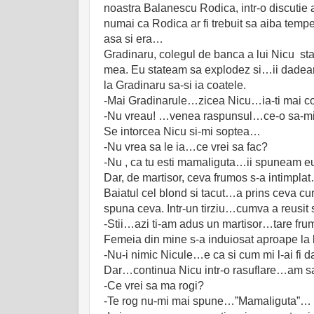
noastra Balanescu Rodica, intr-o discutie
numai ca Rodica ar fi trebuit sa aiba tempe
asa si era…
Gradinaru, colegul de banca a lui Nicu stat
mea. Eu stateam sa explodez si…ii dadeam 
la Gradinaru sa-si ia coatele.
-Mai Gradinarule…zicea Nicu…ia-ti mai coa
-Nu vreau! …venea raspunsul…ce-o sa-mi
Se intorcea Nicu si-mi soptea…
-Nu vrea sa le ia…ce vrei sa fac?
-Nu , ca tu esti mamaliguta…ii spuneam eu
Dar, de martisor, ceva frumos s-a intimpla
Baiatul cel blond si tacut…a prins ceva curaj
spuna ceva. Intr-un tirziu…cumva a reusi
-Stii…azi ti-am adus un martisor…tare fru
Femeia din mine s-a induiosat aproape la
-Nu-i nimic Nicule…e ca si cum mi l-ai f
Dar…continua Nicu intr-o rasuflare…am s
-Ce vrei sa ma rogi?
-Te rog nu-mi mai spune…”Mamaliguta”…