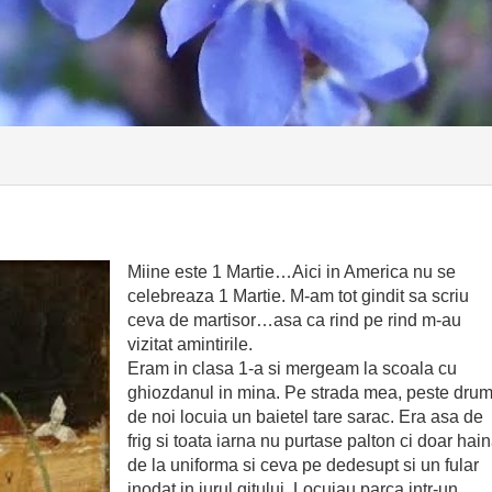
Miine este 1 Martie…Aici in America nu se
celebreaza 1 Martie. M-am tot gindit sa scriu
ceva de martisor…asa ca rind pe rind m-au
vizitat amintirile.
Eram in clasa 1-a si mergeam la scoala cu
ghiozdanul in mina. Pe strada mea, peste dru
de noi locuia un baietel tare sarac. Era asa de
frig si toata iarna nu purtase palton ci doar hai
de la uniforma si ceva pe dedesupt si un fular
inodat in jurul gitului. Locuiau parca intr-un