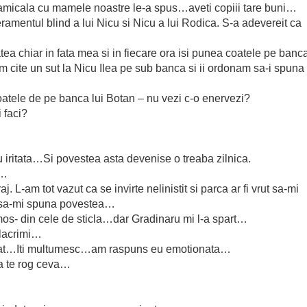
 amicala cu mamele noastre le-a spus…aveti copiii tare buni…
ramentul blind a lui Nicu si Nicu a lui Rodica. S-a adevereit ca
ea chiar in fata mea si in fiecare ora isi punea coatele pe banc
cite un sut la Nicu Ilea pe sub banca si ii ordonam sa-i spuna
tele de pe banca lui Botan – nu vezi c-o enervezi?
 faci?
 iritata…Si povestea asta devenise o treaba zilnica.
t…
. L-am tot vazut ca se invirte nelinistit si parca ar fi vrut sa-mi
t sa-mi spuna povestea…
mos- din cele de sticla…dar Gradinaru mi l-a spart…
 lacrimi…
i dat…Iti multumesc…am raspuns eu emotionata…
a te rog ceva…