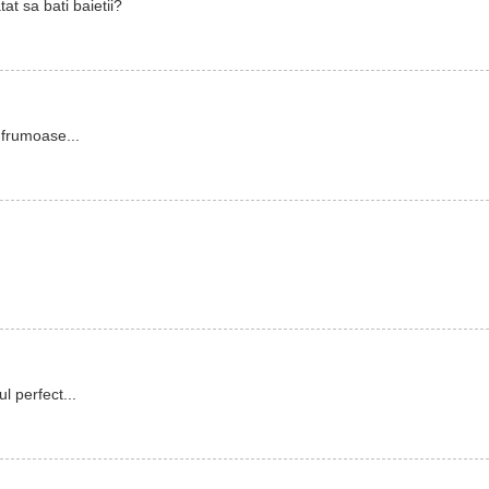
at sa bati baietii?
e frumoase...
 perfect...