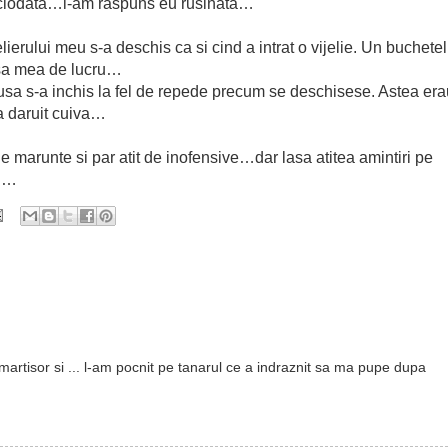
iciodata…i-am raspuns eu rusinata…
elierului meu s-a deschis ca si cind a intrat o vijelie. Un buchetel
masa mea de lucru…
 usa s-a inchis la fel de repede precum se deschisese. Astea era
-a daruit cuiva…
de marunte si par atit de inofensive…dar lasa atitea amintiri pe
ri…
martisor si ... l-am pocnit pe tanarul ce a indraznit sa ma pupe dupa