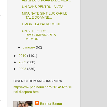
AM SI EU O POARTA DE FIER...
UN DANS PENTRU...VIATA...
MINUNATE SINT LUCRARILE
TALE DOAMNE...
UMOR...LA PATRU MIINI...
UN ALT FEL DE
RASCUMPARARE A
MEMORIEI...
►
January
(52)
►
2010
(1101)
►
2009
(900)
►
2008
(336)
BISERICI ROMANE-DIASPORA
http://www.peginduri.com/2014/02/bise
rici-diaspora.html
Rodica Botan