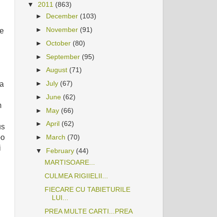
▼
2011
(863)
►
December
(103)
►
November
(91)
le
►
October
(80)
►
September
(95)
►
August
(71)
►
July
(67)
-a
►
June
(62)
m
►
May
(66)
►
April
(62)
us
-o
►
March
(70)
i
▼
February
(44)
MARTISOARE...
CULMEA RIGIIELII...
FIECARE CU TABIETURILE
LUI...
PREA MULTE CARTI...PREA