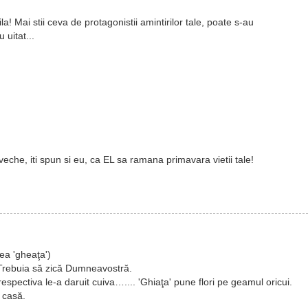
! Mai stii ceva de protagonistii amintirilor tale, poate s-au
 uitat...
eche, iti spun si eu, ca EL sa ramana primavara vietii tale!
ătea 'gheaţa')
. Trebuia să zică Dumneavostră.
 respectiva le-a daruit cuiva….... 'Ghiaţa' pune flori pe geamul oricui.
n casă.