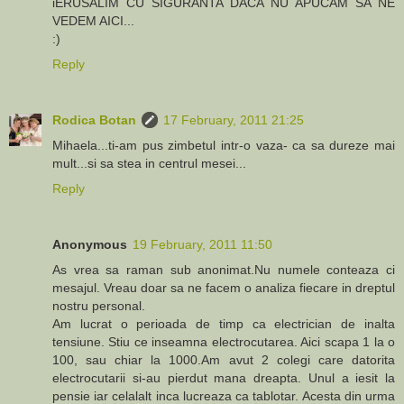
iERUSALIM CU SIGURANTA DACA NU APUCAM SA NE
VEDEM AICI...
:)
Reply
Rodica Botan
17 February, 2011 21:25
Mihaela...ti-am pus zimbetul intr-o vaza- ca sa dureze mai
mult...si sa stea in centrul mesei...
Reply
Anonymous
19 February, 2011 11:50
As vrea sa raman sub anonimat.Nu numele conteaza ci
mesajul. Vreau doar sa ne facem o analiza fiecare in dreptul
nostru personal.
Am lucrat o perioada de timp ca electrician de inalta
tensiune. Stiu ce inseamna electrocutarea. Aici scapa 1 la o
100, sau chiar la 1000.Am avut 2 colegi care datorita
electrocutarii si-au pierdut mana dreapta. Unul a iesit la
pensie iar celalalt inca lucreaza ca tablotar. Acesta din urma