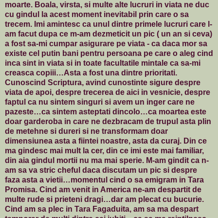
moarte. Boala, virsta, si multe alte lucruri in viata ne duc
cu gindul la acest moment inevitabil prin care o sa
trecem. Imi amintesc ca unul dintre primele lucruri care l-
am facut dupa ce m-am dezmeticit un pic ( un an si ceva)
a fost sa-mi cumpar asigurare pe viata - ca daca mor sa
existe cel putin bani pentru persoana pe care o aleg cind
inca sint in viata si in toate facultatile mintale ca sa-mi
creasca copiii…Asta a fost una dintre prioritati.
Cunoscind Scriptura, avind cunostinte sigure despre
viata de apoi, despre trecerea de aici in vesnicie, despre
faptul ca nu sintem singuri si avem un inger care ne
pazeste…ca sintem asteptati dincolo…ca moartea este
doar garderoba in care ne dezbracam de trupul asta plin
de metehne si dureri si ne transformam doar
dimensiunea asta a fiintei noastre, asta da curaj. Din ce
ma gindesc mai mult la cer, din ce imi este mai familiar,
din aia gindul mortii nu ma mai sperie. M-am gindit ca n-
am sa va stric cheful daca discutam un pic si despre
faza asta a vietii…momentul cind o sa emigram in Tara
Promisa. Cind am venit in America ne-am despartit de
multe rude si prieteni dragi…dar am plecat cu bucurie.
Cind am sa plec in Tara Fagaduita, am sa ma despart