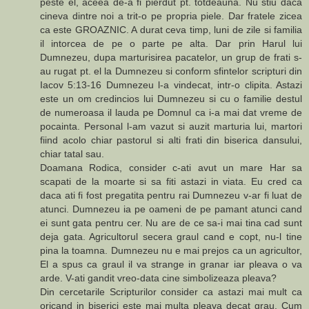
peste el, aceea de-a fi pierdut pt. totdeauna. Nu stiu daca
cineva dintre noi a trit-o pe propria piele. Dar fratele zicea
ca este GROAZNIC. A durat ceva timp, luni de zile si familia
il intorcea de pe o parte pe alta. Dar prin Harul lui
Dumnezeu, dupa marturisirea pacatelor, un grup de frati s-
au rugat pt. el la Dumnezeu si conform sfintelor scripturi din
Iacov 5:13-16 Dumnezeu l-a vindecat, intr-o clipita. Astazi
este un om credincios lui Dumnezeu si cu o familie destul
de numeroasa il lauda pe Domnul ca i-a mai dat vreme de
pocainta. Personal l-am vazut si auzit marturia lui, martori
fiind acolo chiar pastorul si alti frati din biserica dansului,
chiar tatal sau.
Doamana Rodica, consider c-ati avut un mare Har sa
scapati de la moarte si sa fiti astazi in viata. Eu cred ca
daca ati fi fost pregatita pentru rai Dumnezeu v-ar fi luat de
atunci. Dumnezeu ia pe oameni de pe pamant atunci cand
ei sunt gata pentru cer. Nu are de ce sa-i mai tina cad sunt
deja gata. Agricultorul secera graul cand e copt, nu-l tine
pina la toamna. Dumnezeu nu e mai prejos ca un agricultor,
El a spus ca graul il va strange in granar iar pleava o va
arde. V-ati gandit vreo-data cine simbolizeaza pleava?
Din cercetarile Scripturilor consider ca astazi mai mult ca
oricand in biserici este mai multa pleava decat grau. Cum