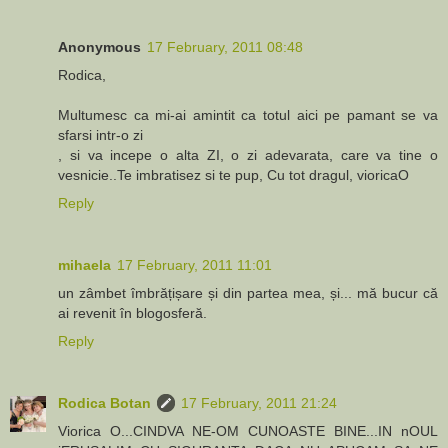
Anonymous
17 February, 2011 08:48
Rodica,
Multumesc ca mi-ai amintit ca totul aici pe pamant se va
sfarsi intr-o zi
, si va incepe o alta ZI, o zi adevarata, care va tine o
vesnicie..Te imbratisez si te pup, Cu tot dragul, vioricaO
Reply
mihaela
17 February, 2011 11:01
un zâmbet îmbrățișare și din partea mea, și... mă bucur că
ai revenit în blogosferă.
Reply
Rodica Botan
17 February, 2011 21:24
Viorica O...CINDVA NE-OM CUNOASTE BINE...IN nOUL