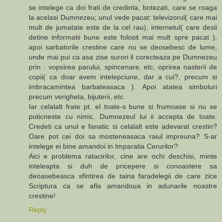
se intelege ca doi frati de credinta, botezati, care se roaga
la acelasi Dumnezeu; unul vede pacat: televizorul( care mai
mult de jumatate este de la cel rau), internetul( care desii
detine informatii bune este folosit mai mult spre pacat ),
apoi sarbatorile crestine care nu se deosebesc de lume,
unde mai pui ca asa zise surori il corecteaza pe Dumnezeu
prin : vopsirea parului, spincenare, etc, oprirea nasterii de
copii( ca doar avem intelepciune, dar a cui?, precum si
imbracamintea barbateasaca ). Apoi atatea simboluri
precum verigheta, bijuterii, etc.
Iar celalalt frate pt. el toate-s bune si frumoase si nu se
poticneste cu nimic. Dumnezeul lui ii accepta de toate.
Credeti ca unul e fanatic si celalalt este adevarat crestin?
Oare pot cei doi sa mosteneasaca raiul impreuna? S-ar
intelege ei bine amandoi in Imparatia Cerurilor?
Aici e problema ratacirilor, cine are ochi deschisi, minte
inteleapta si duh de pricepere si conoastere sa
deoasebeasca sfintirea de taina faradelegii de care zice
Scriptura ca se afla amandoua in adunarile noastre
crestine!
Reply