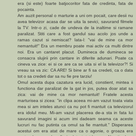
era (si este) foarte batjocoritor fata de credinta, fata de
pocainta.
Am auzit personal o marturie a uni om pocait, care desii nu
avea televizor acasa dar se uita la sevici, savurand filmele
la TV. Intr-o zi, cade de undeva de la inaltime si ramane
paralizat. Stiti care a fost gandul sau acolo jos unde a
ramas cazut si nemiscat? Iata-l: "vai de mine ca mor
nemantuit!" Era un membru poate mai activ ca multi dintre
noi. Era un cantaret placut. Dumineca de dumineca se
consacra slujirii prin cantare in diferite adunari. Poate ca
cineva va zice: ei si ce are ca se uita si el la televizor?! Si
vreau sa va zic: CA ARE! Si bine ar fi sa credeti, ca o data
tot o sa credeti dar sa nu fie pre tarziu!
Omul acesta dupa cazatura era lucid, constient, mintea ii
functiona dar paralizat de la gat in jos, putea doar atat sa
zica: vai de mine ca mor nemantuit! Fratele acesta
marturisea si zicea: "in clipa aceea mi-am vazut toata viata
mea si am inteles atunci ca nu pot fi mantuit ca televizorul
era idolul meu. Mi-am vazut placerea de-a sta in fata lui
savurand imagini si acum imi dadeam seama ca aceste
lucruri nu fac putinta ca omul sa fie mantuit." Disperarea
acestui om era atat de mare ca o agonie, o groaza era