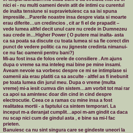
nici ei - nu multi oameni devin atit de intimi cu curentul
de inalta tensiune si supravietuiesc ca sa isi spuna
impresiile…Parerile noastre insa despre viata si moarte
erau diferite…un credincios , cit ar fi el de prapadit –
vede lumea altfel decit unul care nu crede in Dumnezeu
sau crede in…Higher Power ( O putere mai inalta- asta
ca sa poata sa discute cu toata lumea si sa fie corect din
punct de vedere politic ca nu jigneste credinta nimanui-
ce nu fac oamenii pentru bani?)
Mi-au fost insa de folos orele de consiliere .
Am ajuns
dupa o vreme sa ma inteleg mai bine pe mine insami.
Aveam nevoie sa vorbesc despre ce mi se intimplase si
oamenii aia erau platiti ca sa asculte - altfel as fi inebunit
pe toata lumea din jurul meu. Dupa o vreme (multa
vreme) mi-a iesit cumva din sistem…am vorbit tot mai rar
ca apoi sa amintesc doar din cind in cind despre
electrocutie. Ceea ce a ramas cu mine insa a fost
realitatea mortii - a faptului ca sintem temporari. La
inceput m-a deranjat cumplit…apoi m-am gindit ca daca
nu scap nici cum de gindul asta , e bine sa mi-l fac
prieten.
Banuiesc ca nu sint singura care se gindeste uneori la