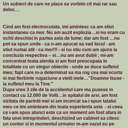
Un subiect de care ne place sa vorbim cit mai rar sau
deloc…
Cind am fost electrocutata, imi amintesc ca am stiut
instantaneu ca mor. Nu am auzit explozia…si nu eram cu
ochii deschisi in partea asta de lume; dar am fost …nu
pot sa spun unde - ca n-am apucat sa vad locul - am
stiut numai atit - ca mor!!! - si nu stiu cum am ajuns la
concluzia respectiva – si…nu am avut dubii ; mi-am
concentrat toata atentia si am fost preocupata in
totalitate cu un singur obiectiv - unde se duce sufletul
meu; fapt care m-a determinat sa ma rog cea mai scurta
si mai fierbinte rugaciune a vietii mele…"Doamne Isuse -
ia sufletul meu la Tine."
Dupa vreo 3 zile de la accidentul care ma pusese in
contact cu 12.000 de Volti…in spitalul de arsi, am fost
vizitata de parintii mei si am incercat sa-i spun tatalui
meu ce imi aminteam din toata experienta asta - si ceea
ce i-am spus atunci este ca un moment am fost afara in
fata unei intreprinderi, deschizind un cabinet sa citesc
un contor si in momentul urmator m-am vazut eu pe