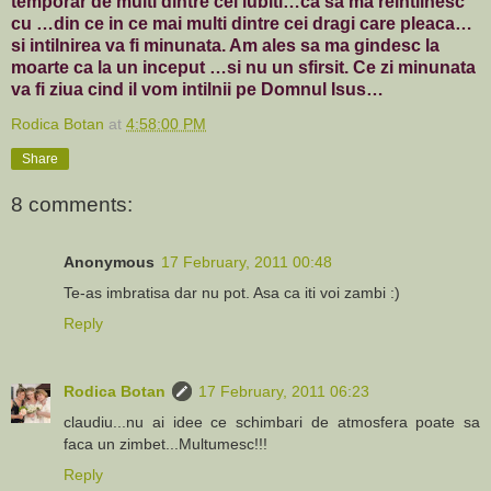
temporar de multi dintre cei iubiti…ca sa ma reintilnesc
cu …din ce in ce mai multi dintre cei dragi care pleaca…
si intilnirea va fi minunata. Am ales sa ma gindesc la
moarte ca la un inceput …si nu un sfirsit. Ce zi minunata
va fi ziua cind il vom intilnii pe Domnul Isus…
Rodica Botan
at
4:58:00 PM
Share
8 comments:
Anonymous
17 February, 2011 00:48
Te-as imbratisa dar nu pot. Asa ca iti voi zambi :)
Reply
Rodica Botan
17 February, 2011 06:23
claudiu...nu ai idee ce schimbari de atmosfera poate sa
faca un zimbet...Multumesc!!!
Reply