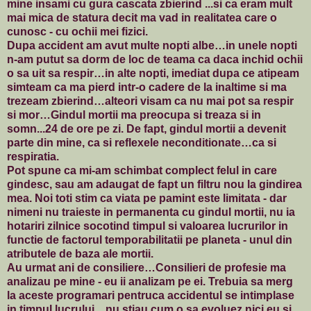
mine insami cu gura cascata zbierind ...si ca eram mult
mai mica de statura decit ma vad in realitatea care o
cunosc - cu ochii mei fizici.
Dupa accident am avut multe nopti albe…in unele nopti
n-am putut sa dorm de loc de teama ca daca inchid ochii
o sa uit sa respir…in alte nopti, imediat dupa ce atipeam
simteam ca ma pierd intr-o cadere de la inaltime si ma
trezeam zbierind…alteori visam ca nu mai pot sa respir
si mor…Gindul mortii ma preocupa si treaza si in
somn...24 de ore pe zi. De fapt, gindul mortii a devenit
parte din mine, ca si reflexele neconditionate…ca si
respiratia.
Pot spune ca mi-am schimbat complect felul in care
gindesc, sau am adaugat de fapt un filtru nou la gindirea
mea. Noi toti stim ca viata pe pamint este limitata - dar
nimeni nu traieste in permanenta cu gindul mortii, nu ia
hotariri zilnice socotind timpul si valoarea lucrurilor in
functie de factorul temporabilitatii pe planeta - unul din
atributele de baza ale mortii.
Au urmat ani de consiliere…Consilieri de profesie ma
analizau pe mine - eu ii analizam pe ei. Trebuia sa merg
la aceste programari pentruca accidentul se intimplase
in timpul lucrului…nu stiau cum o sa evoluez nici eu si