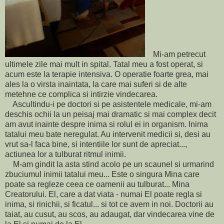
Mi-am petrecut
ultimele zile mai mult in spital. Tatal meu a fost operat, si
acum este la terapie intensiva. O operatie foarte grea, mai
ales la o virsta inaintata, la care mai suferi si de alte
metehne ce complica si intirzie vindecarea.
Ascultindu-i pe doctori si pe asistentele medicale, mi-am
deschis ochii la un peisaj mai dramatic si mai complex decit
am avut inainte despre inima si rolul ei in organism. Inima
tatalui meu bate neregulat. Au intervenit medicii si, desi au
vrut sa-l faca bine, si intentiile lor sunt de apreciat...,
actiunea lor a tulburat ritmul inimii.
M-am gindit la asta stind acolo pe un scaunel si urmarind
zbuciumul inimii tatalui meu... Este o singura Mina care
poate sa regleze ceea ce oamenii au tulburat... Mina
Creatorului. El, care a dat viata - numai El poate regla si
inima, si rinichii, si ficatul... si tot ce avem in noi. Doctorii au
taiat, au cusut, au scos, au adaugat, dar vindecarea vine de