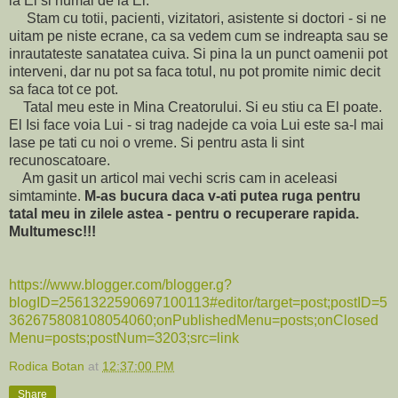
la El si numai de la El.
Stam cu totii, pacienti, vizitatori, asistente si doctori - si ne
uitam pe niste ecrane, ca sa vedem cum se indreapta sau se
inrautateste sanatatea cuiva. Si pina la un punct oamenii pot
interveni, dar nu pot sa faca totul, nu pot promite nimic decit
sa faca tot ce pot.
Tatal meu este in Mina Creatorului. Si eu stiu ca El poate.
El Isi face voia Lui - si trag nadejde ca voia Lui este sa-l mai
lase pe tati cu noi o vreme. Si pentru asta Ii sint
recunoscatoare.
Am gasit un articol mai vechi scris cam in aceleasi
simtaminte.
M-as bucura daca v-ati putea ruga pentru
tatal meu in zilele astea - pentru o recuperare rapida.
Multumesc!!!
https://www.blogger.com/blogger.g?
blogID=2561322590697100113#editor/target=post;postID=5
362675808108054060;onPublishedMenu=posts;onClosed
Menu=posts;postNum=3203;src=link
Rodica Botan
at
12:37:00 PM
Share