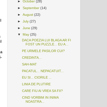
►
October
(28)
►
September
(14)
►
August
(22)
l
►
July
(27)
►
June
(29)
▼
May
(25)
a
DACA POEZIA LUI BLAGA AR FI
l
FOST UN PUZZLE... EU A...
PE URMELE PASILOR CUI?
ea
i-
CREDINTA...
SAH-MAT
PACATUL... NEPACATUIT...
EU SI... CIORILE ...
LINIA DE PLUTIRE
CARE FIU AI VREA SA FII?
CIND VORBIM IN INIMA
NOASTRA...