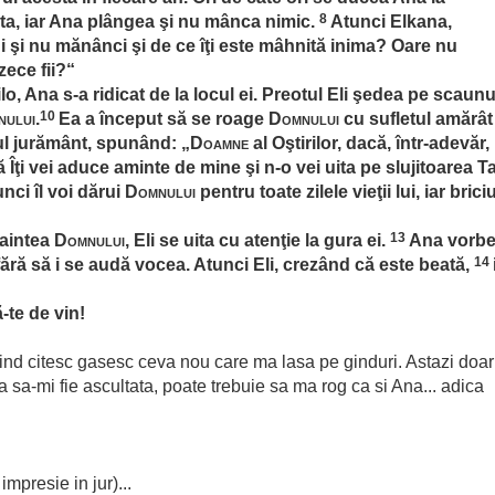
8
esta, iar Ana plângea şi nu mânca nimic.
Atunci Elkana,
gi şi nu mănânci şi de ce îţi este mâhnită inima? Oare nu
zece fii?“
o, Ana s-a ridicat de la locul ei. Preotul Eli şedea pe scaunu
10
ului
.
Ea a început să se roage
Domnului
cu sufletul amărât
ul jurământ, spunând: „
Doamne
al Oştirilor, dacă, într-adevăr,
că Îţi vei aduce aminte de mine şi n-o vei uita pe slujitoarea T
unci îl voi dărui
Domnului
pentru toate zilele vieţii lui, iar briciu
13
naintea
Domnului
, Eli se uita cu atenţie la gura ei.
Ana vorb
14
fără să i se audă vocea. Atunci Eli, crezând că este beată,
-te de vin!
a cind citesc gasesc ceva nou care ma lasa pe ginduri. Astazi doar
 sa-mi fie ascultata, poate trebuie sa ma rog ca si Ana... adica
mpresie in jur)...