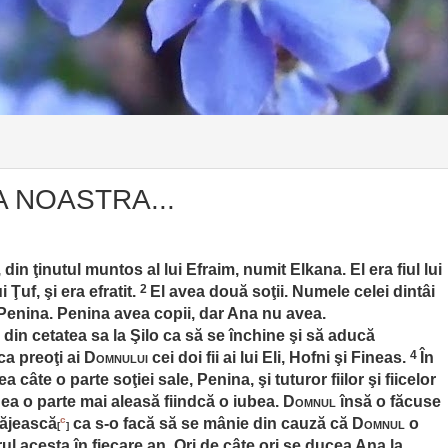
A NOASTRA...
, din ţinutul muntos al lui Efraim, numit Elkana. El era fiul lui
2
i Ţuf, şi era efratit.
El avea două soţii. Numele celei dintâi
 Penina. Penina avea copii, dar Ana nu avea.
 din cetatea sa la Şilo ca să se închine şi să aducă
4
ca preoţi ai
Domnului
cei doi fii ai lui Eli, Hofni şi Fineas.
În
 câte o parte soţiei sale, Penina, şi tuturor fiilor şi fiicelor
dea o parte mai aleasă fiindcă o iubea.
Domnul
însă o făcuse
c
căjească
ca s-o facă să se mânie din cauză că
Domnul
o
[
]
rul acesta în fiecare an. Ori de câte ori se ducea Ana la