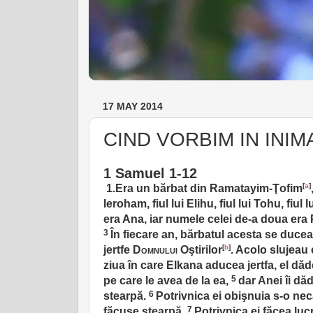
17 MAY 2014
CIND VORBIM IN INIM
1 Samuel 1-12
[
a
]
1.Era un bărbat din Ramatayim-Ţofim
Ieroham, fiul lui Elihu, fiul lui Tohu, fiul lu
era Ana, iar numele celei de-a doua era
3
În fiecare an, bărbatul acesta se ducea
[
b
]
jertfe
Domnului
Oştirilor
. Acolo slujeau 
ziua în care Elkana aducea jertfa, el dădea
5
pe care le avea de la ea,
dar Anei îi dă
6
stearpă.
Potrivnica ei obişnuia s-o ne
7
făcuse stearpă.
Potrivnica ei făcea luc