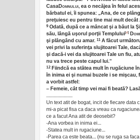
Casa
Domnului
, ea o necăjea în felul ac
bărbatul ei, îi spunea: „Ana, de ce plân
preţuiesc eu pentru tine mai mult decât 
9
Odată, după ce a mâncat şi a băut la Şil
[
d
]
său, lângă uşorul porţii Templului
Domn
11
şi plângând cu amar.
A făcut următor
vei privi la suferinţa slujitoarei Tale, da
şi dacă-i vei da slujitoarei Tale un fiu, at
nu va trece peste capul lui.“
12
Fiindcă ea stătea mult în rugăciune î
în inima ei şi numai buzele i se mişcau, 
a vorbit astfel:
– Femeie, cât timp vei mai fi beată? Lasă
.....................
Un text atit de bogat, incit de fiecare dat
mi-a picat fisa ca daca vreau ca rugaciunea
ce a facut Ana atit de deosebit?
-Ana vorbea in inima ei...
-Statea mult in rugaciune...
-Parea ca este beata... (nu se ruga sa faca i