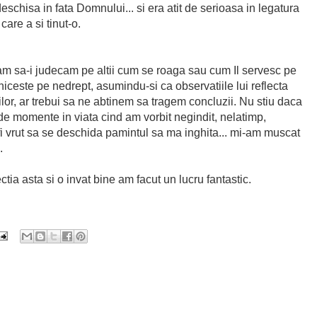
deschisa in fata Domnului... si era atit de serioasa in legatura
care a si tinut-o.
am sa-i judecam pe altii cum se roaga sau cum Il servesc pe
iceste pe nedrept, asumindu-si ca observatiile lui reflecta
lor, ar trebui sa ne abtinem sa tragem concluzii. Nu stiu daca
 de momente in viata cind am vorbit negindit, nelatimp,
s fi vrut sa se deschida pamintul sa ma inghita... mi-am muscat
.
ctia asta si o invat bine am facut un lucru fantastic.