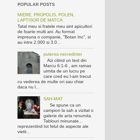
POPULAR POSTS
MIERE, PROPOLIS, POLEN,
LAPTISOR DE MATCA
Tatal meu si fratele meu sint apicultori
de foarte multi ani. Au format
impreuna o companie, "Botan Inc", si
au intre 2.000 si 3.0...
puterea necredintei
Azi citind un text din
Marcu 6:1-6 , am ramas
uimita de un lucru pe
care cred eu l-am trecut
cu vederea de multe ori sau chiar
daca nu l...
SAH-MAT
Se spune ca un
campion la sah a vizitat o
galerie de arta renumita.
Tablouri minunate...
reprezentind tot felul de aspecte ale
vietii...