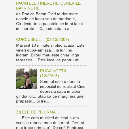
PACATELE TINERETII...DURERILE
BATRINETII...
de Rodica Botan Cind te dor toate
oasele de lucru sau de batrinete,
Gindeste-te la pacatele ce le-ai facut
in tinerete… Ca judecata ta a ...
CURCUBEUL... (02/13/2009)
Mai sint 10 minute si plec acasa. Este
vineri dupa-amiaza… si luni nu
lucram. Biroul meu este chiar linga
fereastra… Este inca vie pentru mi...
RUGA NOPTII...
(12/29/13)
Somnul este o dorinta
imposibil de realizat Cind
depresia sapa in albia
gindurilor... Stau ca pe marginea unei
prapastii... Si tre...
ZILELE DE PE URMA...
Este cam multicel de cind n-am
scris la rubrica mea de jurnal..."ce-mi
mai trece prin cap". De ce? Pentruca