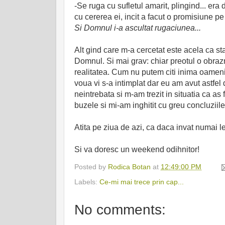
-Se ruga cu sufletul amarit, plingind... era 
cu cererea ei, incit a facut o promisiune pe 
Si Domnul i-a ascultat rugaciunea...
Alt gind care
m-a cercetat este acela ca st
Domnul. Si mai grav: chiar preotul o obrazn
realitatea. Cum nu putem citi inima oameni
voua vi s-a intimplat dar eu am avut astfel
neintrebata si m-am trezit in situatia ca a
buzele si mi-am inghitit cu greu concluziile
Atita pe ziua de azi, ca daca invat numai le
Si va doresc un weekend odihnitor!
Posted by
Rodica Botan
at
12:49:00 PM
Labels:
Ce-mi mai trece prin cap...
No comments: