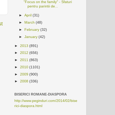
"Focus on the family" - Sfaturi
pentru parintii de...
►
April
(31)
►
March
(48)
st
►
February
(32)
►
January
(42)
►
2013
(891)
►
2012
(656)
►
2011
(863)
►
2010
(1101)
►
2009
(900)
►
2008
(336)
BISERICI ROMANE-DIASPORA
http://www.peginduri.com/2014/02/bise
rici-diaspora.html