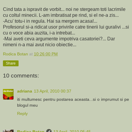
Cind tata a ispravit de vorbit... noi ne stergeam toti lacrimile
cu coltul minecii. L-am imbratisat pe rind, si el ne-a zis...
-Acu' totu-i in regula. Hai sa mergem acasa!...
Profesorul si-a ridicat usor privirile catre tinerii lui guralivi ...si
cu o voce abia auzita, i-a intrebat...
-Mai aveti ceva argumente impotriva casatoriei?... Dar
nimeni n-a mai avut nicio obiectie...
Rodica Botan
at
10:26:00 PM
Share
10 comments:
adriana
13 April, 2010 00:37
iti multumesc pentru postarea aceasta...si o imprumut si pe
blogul meu
Reply
Rodica Botan
13 April, 2010 05:45