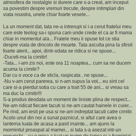
atmosfera de nostalgie si durere care s-a creat, am inceput
sa povestim despre vremuri trecute, despre intimplari din
viata noastra, unele chiar foarte vesele...
La un moment dat, tata ne-a intrerupt si i-a cerut fratelui meu
care este teolog sa-i spuna cam unde crede el ca ar fi mama
chiar in momentul ala... Fratele meu ii spuse tot ce stia
despre viata de dincolo de moarte. Tata asculta pina la sfirsit
foarte atent... apoi, dintr-odata se ridica si ne spuse...
-Duceti-ma la cimitir!
-Tata... i-am zis noi, este ora 11 noaptea... cum sa ne ducem
acuma la cimitir?
Dar cu o voce ca de sticla, raspicata , ne spuse...
-Nu v-am cerut parerea, si n-am supus la vot... eu sint cel
care si-a pierdut sotia cu care a trait 55 de ani... si vreau sa
ma duc la cimitir!!!
S-a produs deodata un moment de liniste plina de respect...
Ne-am ridicat fiecare tacuti si ne-am cautat hainele in cuier...
Pe rind, am iesit pe usa si ne-am indreptat tacuti catre cimitir.
Acolo unul din noi a sunat paznicul, si altul care avea o
lanterna luata de acasa a pasit inainte... am ajuns la
mormintul proaspat al mamei... si tata s-a asezat intr-un
genunchi... cu o mina a luat un pumn de tarina si a framintat-