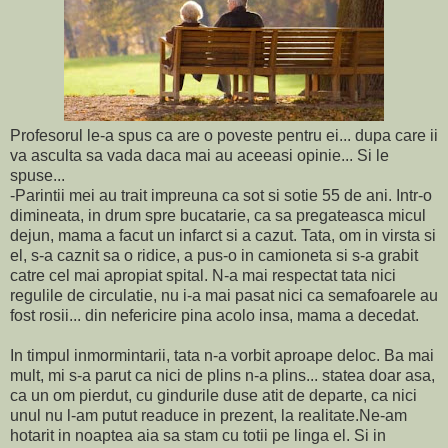
Profesorul le-a spus ca are o poveste pentru ei... dupa care ii
va asculta sa vada daca mai au aceeasi opinie... Si le
spuse...
-Parintii mei au trait impreuna ca sot si sotie 55 de ani. Intr-o
dimineata, in drum spre bucatarie, ca sa pregateasca micul
dejun, mama a facut un infarct si a cazut. Tata, om in virsta si
el, s-a caznit sa o ridice, a pus-o in camioneta si s-a grabit
catre cel mai apropiat spital. N-a mai respectat tata nici
regulile de circulatie, nu i-a mai pasat nici ca semafoarele au
fost rosii... din nefericire pina acolo insa, mama a decedat.
In timpul inmormintarii, tata n-a vorbit aproape deloc. Ba mai
mult, mi s-a parut ca nici de plins n-a plins... statea doar asa,
ca un om pierdut, cu gindurile duse atit de departe, ca nici
unul nu l-am putut readuce in prezent, la realitate.Ne-am
hotarit in noaptea aia sa stam cu totii pe linga el. Si in