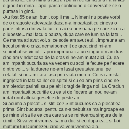
o gindit in mina... apoi parca continuind o conversatie ce o
purtase in gind...
-Au fost 55 de ani buni, copiii mei... Nimeni nu poate vorbi
de o dragoste adevarata daca n-a impartasit cu cineva o
parte intinsa din viata lui - cu acea persoana pe care zice ca
o iubeste... mai facu o pauza, dupa care se lumina la fata...
Ce mama ati avut voi, si ce sotie am avut eu!... Impreuna am
trecut printr-o criza nemaipomenit de grea cind mi-am
schimbat serviciul... apoi impreuna ca un singur om am tras
cind am vindut casa de la oras si ne-am mutat aici. Cu ea
am impartit bucuria sa va vedem cu scolile facute pe fiecare
dintre voi... si la durere ne-am lasat greutatea unul pe
celalalt si ne-am carat asa prin viata mereu. Cu ea am stat
ingrijorati in fata salilor de spital si cu ea am plins cind ne-
am pierdut parintii sau pe altii dragi de linga noi. La Craciun
am impartasit bucuriile cu ea si de fiecare an nou ne-am
iertat unul altuia greselile de peste an...
Si acuma a plecat... si stiti ce? Sint bucuros ca a plecat ea
prima. Sint bucuros, pentru ca n-a trebuit sa ma ingroape ea
pe mine si sa fie ea cea care sa se reintoarca singura de la
cimitir. Si va veni vremea sa ma duc si eu dupa ea... si I-oi
multumi lui Dumnezeu cind va veni vremea aia...