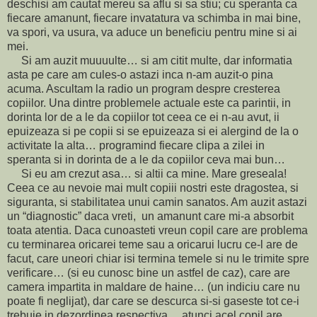
deschisi am cautat mereu sa aflu si sa stiu; cu speranta ca
fiecare amanunt, fiecare invatatura va schimba in mai bine,
va spori, va usura, va aduce un beneficiu pentru mine si ai
mei.
Si am auzit muuuulte… si am citit multe, dar informatia
asta pe care am cules-o astazi inca n-am auzit-o pina
acuma. Ascultam la radio un program despre cresterea
copiilor. Una dintre problemele actuale este ca parintii, in
dorinta lor de a le da copiilor tot ceea ce ei n-au avut, ii
epuizeaza si pe copii si se epuizeaza si ei alergind de la o
activitate la alta… programind fiecare clipa a zilei in
speranta si in dorinta de a le da copiilor ceva mai bun…
Si eu am crezut asa… si altii ca mine. Mare greseala!
Ceea ce au nevoie mai mult copiii nostri este dragostea, si
siguranta, si stabilitatea unui camin sanatos. Am auzit astazi
un “diagnostic” daca vreti, un amanunt care mi-a absorbit
toata atentia. Daca cunoasteti vreun copil care are problema
cu terminarea oricarei teme sau a oricarui lucru ce-l are de
facut, care uneori chiar isi termina temele si nu le trimite spre
verificare… (si eu cunosc bine un astfel de caz), care are
camera impartita in maldare de haine… (un indiciu care nu
poate fi neglijat), dar care se descurca si-si gaseste tot ce-i
trebuie in dezordinea respectiva… atunci acel copil are