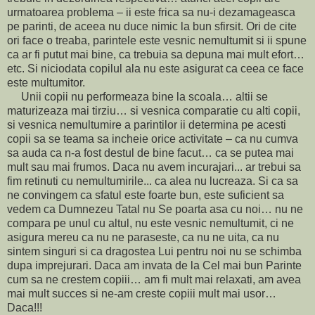
urmatoarea problema – ii este frica sa nu-i dezamageasca
pe parinti, de aceea nu duce nimic la bun sfirsit. Ori de cite
ori face o treaba, parintele este vesnic nemultumit si ii spune
ca ar fi putut mai bine, ca trebuia sa depuna mai mult efort…
etc. Si niciodata copilul ala nu este asigurat ca ceea ce face
este multumitor.
Unii copii nu performeaza bine la scoala… altii se
maturizeaza mai tirziu… si vesnica comparatie cu alti copii,
si vesnica nemultumire a parintilor ii determina pe acesti
copii sa se teama sa incheie orice activitate – ca nu cumva
sa auda ca n-a fost destul de bine facut… ca se putea mai
mult sau mai frumos. Daca nu avem incurajari... ar trebui sa
fim retinuti cu nemultumirile... ca alea nu lucreaza. Si ca sa
ne convingem ca sfatul este foarte bun, este suficient sa
vedem ca Dumnezeu Tatal nu Se poarta asa cu noi… nu ne
compara pe unul cu altul, nu este vesnic nemultumit, ci ne
asigura mereu ca nu ne paraseste, ca nu ne uita, ca nu
sintem singuri si ca dragostea Lui pentru noi nu se schimba
dupa imprejurari. Daca am invata de la Cel mai bun Parinte
cum sa ne crestem copiii… am fi mult mai relaxati, am avea
mai mult succes si ne-am creste copiii mult mai usor…
Daca!!!