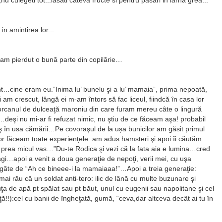
n amintirea lor...
 am pierdut o bună parte din copilărie…
sunt…cine eram eu.”Inima lu’ bunelu şi a lu’ mamaia”, prima nepoată,
m crescut, lângă ei m-am întors să fac liceul, fiindcă în casa lor
i borcanul de dulceaţă maroniu din care furam mereu câte o lingură
deşi nu mi-ar fi refuzat nimic, nu ştiu de ce făceam aşa! probabil
 în usa cămării…Pe covoraşul de la ușa bunicilor am găsit primul
lor făceam toate experienţele: am adus hamsteri şi apoi îi căutăm
 prea micul vas…”Du-te Rodica şi vezi că la fata aia e lumina…cred
ragi…apoi a venit a doua generaţie de nepoţi, verii mei, cu uşa
 strigăte de “Ah ce bineee-i la mamaiaaa!”…Apoi a treia generaţie:
 rău că un soldat anti-tero: ilic de lână cu multe buzunare şi
cluţa de apă pt spălat sau pt băut, unul cu eugenii sau napolitane şi cel
ă!!):cel cu banii de îngheţată, gumă, “ceva,dar altceva decât ai tu în