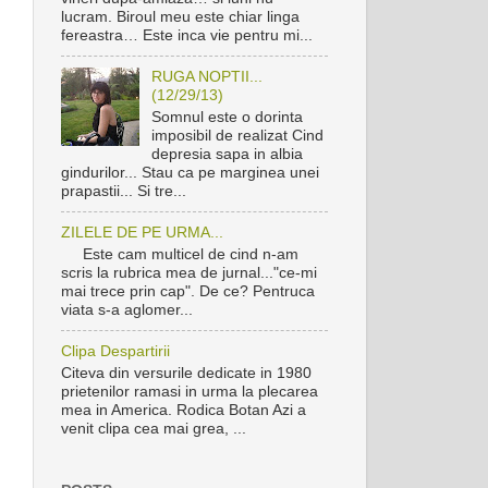
lucram. Biroul meu este chiar linga
fereastra… Este inca vie pentru mi...
RUGA NOPTII...
(12/29/13)
Somnul este o dorinta
imposibil de realizat Cind
depresia sapa in albia
gindurilor... Stau ca pe marginea unei
prapastii... Si tre...
ZILELE DE PE URMA...
Este cam multicel de cind n-am
scris la rubrica mea de jurnal..."ce-mi
mai trece prin cap". De ce? Pentruca
viata s-a aglomer...
Clipa Despartirii
Citeva din versurile dedicate in 1980
prietenilor ramasi in urma la plecarea
mea in America. Rodica Botan Azi a
venit clipa cea mai grea, ...