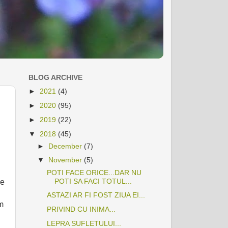
BLOG ARCHIVE
►
2021
(4)
►
2020
(95)
►
2019
(22)
▼
2018
(45)
►
December
(7)
▼
November
(5)
POTI FACE ORICE...DAR NU
POTI SA FACI TOTUL...
de
ASTAZI AR FI FOST ZIUA EI...
am
PRIVIND CU INIMA...
LEPRA SUFLETULUI...