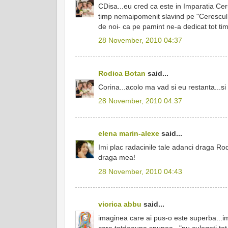
CDisa...eu cred ca este in Imparatia Cer
timp nemaipomenit slavind pe "Cerescul e
de noi- ca pe pamint ne-a dedicat tot timp
28 November, 2010 04:37
Rodica Botan
said...
Corina...acolo ma vad si eu restanta...si
28 November, 2010 04:37
elena marin-alexe
said...
Imi plac radacinile tale adanci draga Ro
draga mea!
28 November, 2010 04:43
viorica abbu
said...
imaginea care ai pus-o este superba...im
care totdeauna spunea..."nu culegeti tot,n