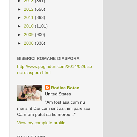
►
2013
(891)
►
2012
(656)
►
2011
(863)
►
2010
(1101)
►
2009
(900)
►
2008
(336)
BISERICI ROMANE-DIASPORA
http://www.peginduri.com/2014/02/bise
rici-diaspora.html
Rodica Botan
United States
"Am fost asa cum nu
mai sint Dar cum sint azi, imi pare rau
Ca n-am putut sa fiu mereu..."
View my complete profile