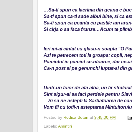
…Sa-ti spun ca lacrima din geana e bucu
Sa-ti spun ca-ti sade albul bine, si ca es
Sa-ti spun ca geanta cu pastile am arunc
Si cirja o sa faca frunze…Acum te plimb
Ieri mi-ai cintat cu glasu-n soapta "O Pa
Azi te petrecem toti la groapa: copii, ne
Pamintul in pamint se-ntoarce, dar ce-ai
Ca-n post si pe genunchi luptat-ai din g
Dintr-un fuior de ata alba, un fir stralucit
Sint sigur-ai sa faci perdele pentru Slavi
…Si sa ne-astepti la Sarbatoarea de car
Vom fii cu totii-n asteptarea Mintuitorului
Posted by
Rodica Botan
at
9:45:00 PM
Labels:
Amintiri