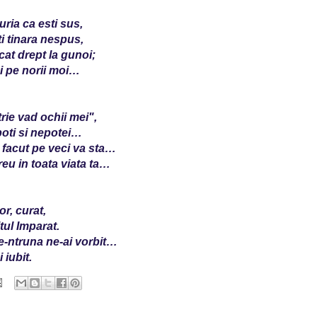
ria ca esti sus,
ti tinara nespus,
at drept la gunoi;
i pe norii moi…
trie vad ochii mei",
poti si nepotei…
 facut pe veci va sta…
reu in toata viata ta…
or, curat,
tul Imparat.
e-ntruna ne-ai vorbit…
 iubit.