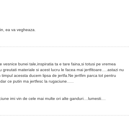
vin, ea va vegheaza.
vesnice bunei tale,inspiratia ta e tare faina,si totusi pe vremea
greutati materiale si acest lucru le facea mai jertfitoare.....astazi nu
timpul acessta ducem lipsa de jertfa.Ne jertfim parca tot pentru
dar ce putin ma jertfesc la rugaciune......
iune imi vin de cele mai multe ori alte ganduri....lumesti....