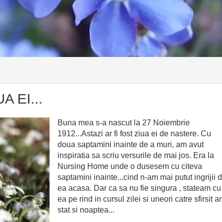
A EI...
Buna mea s-a nascut la 27 Noiembrie
1912...Astazi ar fi fost ziua ei de nastere. Cu
doua saptamini inainte de a muri, am avut
inspiratia sa scriu versurile de mai jos. Era la
Nursing Home unde o dusesem cu citeva
saptamini inainte...cind n-am mai putut ingrijii 
ea acasa. Dar ca sa nu fie singura , stateam cu
ea pe rind in cursul zilei si uneori catre sfirsit 
stat si noaptea...