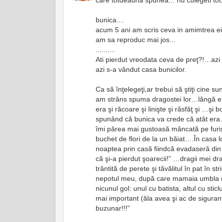
bunica....
acum 5 ani am scris ceva in amimtrea ei i
am sa reproduc mai jos...
..........
Ati pierdut vreodata ceva de preţ?!…azi
azi s-a vândut casa bunicilor.
Ca să înţelegeţi,ar trebui să ştiţi cine 
am strâns spuma dragostei lor…lângă ei a
era şi răcoare şi linişte şi răsfăţ şi …ş
spunând că bunica va crede că atât era…
îmi părea mai gustoasă mâncată pe furiş
buchet de flori de la un băiat….În casa 
noaptea prin casă fiindcă evadaseră din
că şi-a pierdut şoarecii!” …dragii mei d
trântită de perete şi tăvălitul în pat în
nepotul meu, după care mamaia umbla mai
nicunul gol: unul cu batista, altul cu sti
mai important (ăla avea şi ac de siguranţ
buzunar!!!”