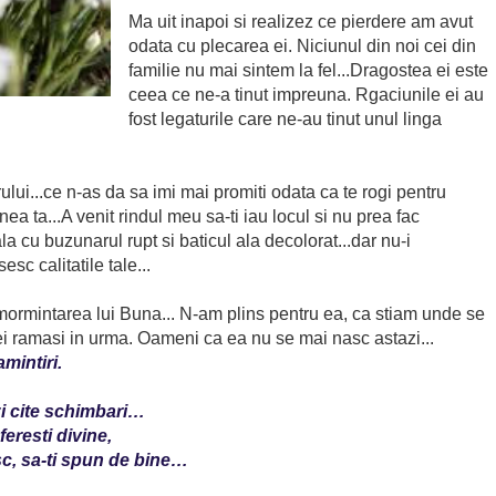
Ma uit inapoi si realizez ce pierdere am avut
odata cu plecarea ei. Niciunul din noi cei din
familie nu mai sintem la fel...Dragostea ei este
ceea ce ne-a tinut impreuna. Rgaciunile ei au
fost legaturile care ne-au tinut unul linga
ului...ce n-as da sa imi mai promiti odata ca te rogi pentru
a ta...A venit rindul meu sa-ti iau locul si nu prea fac
la cu buzunarul rupt si baticul ala decolorat...dar nu-i
esc calitatile tale...
nmormintarea lui Buna... N-am plins pentru ea, ca stiam unde se
cei ramasi in urma. Oameni ca ea nu se mai nasc astazi...
mintiri.
azi cite schimbari…
feresti divine,
sc, sa-ti spun de bine…