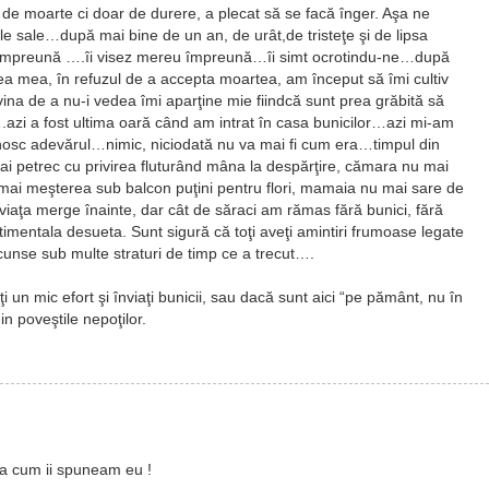
ă de moarte ci doar de durere, a plecat să se facă înger. Aşa ne
pile sale…după mai bine de un an, de urât,de tristeţe şi de lipsa
iar împreună ….îi visez mereu împreună…îi simt ocrotindu-ne…după
tea mea, în refuzul de a accepta moartea, am început să îmi cultiv
i vina de a nu-i vedea îmi aparţine mie fiindcă sunt prea grăbită să
.azi a fost ultima oară când am intrat în casa bunicilor…azi mi-am
cunosc adevărul…nimic, niciodată nu va mai fi cum era…timpul din
ai petrec cu privirea fluturând mâna la despărţire, cămara nu mai
mai meşterea sub balcon puţini pentru flori, mamaia nu mai sare de
iaţa merge înainte, dar cât de săraci am rămas fără bunici, fără
imentala desueta. Sunt sigură că toţi aveţi amintiri frumoase legate
unse sub multe straturi de timp ce a trecut….
i un mic efort şi înviaţi bunicii, sau dacă sunt aici “pe pământ, nu în
in poveştile nepoţilor.
a cum ii spuneam eu !