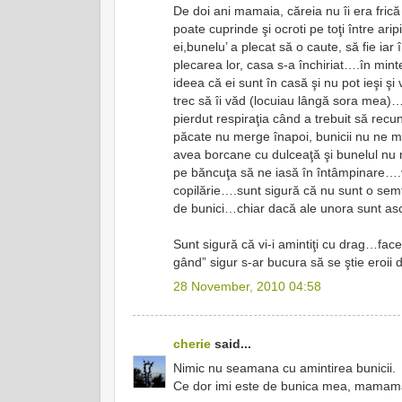
De doi ani mamaia, căreia nu îi era fric
poate cuprinde şi ocroti pe toţi între ari
ei,bunelu’ a plecat să o caute, să fie 
plecarea lor, casa s-a închiriat….în min
ideea că ei sunt în casă şi nu pot ieşi ş
trec să îi văd (locuiau lângă sora mea)…
pierdut respiraţia când a trebuit să re
păcate nu merge înapoi, bunicii nu ne m
avea borcane cu dulceaţă şi bunelul nu 
pe băncuţa să ne iasă în întâmpinare….v
copilărie….sunt sigură că nu sunt o semt
de bunici…chiar dacă ale unora sunt asc
Sunt sigură că vi-i amintiţi cu drag…faceţ
gând” sigur s-ar bucura să se ştie eroii d
28 November, 2010 04:58
cherie
said...
Nimic nu seamana cu amintirea bunicii.
Ce dor imi este de bunica mea, mamam