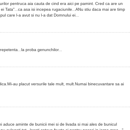
urilor pentruca aia cauta de cind era aici pe pamint. Cred ca are un
i Tata"...ca asa isi incepea rugaciunile...ANu stiu daca mai are timp
ul care l-a avut si nu l-a dat Domnului ei...
 repetenta...la proba genunchilor...
dica.Mi-au placut versurile tale mult, mult.Numai binecuvantare sa ai
i aduce aminte de bunicii mei si de livada si mai ales de bunicul
u culegeti tot...lasati cateva fructe si pentru pasari in iarna grea..."