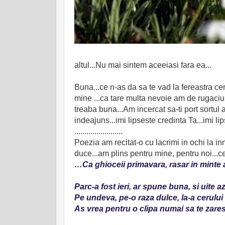
altul...Nu mai sintem aceeiasi fara ea...
Buna...ce n-as da sa te vad la fereastra cer
mine ...ca tare multa nevoie am de rugaciune
treaba buna...Am incercat sa-ti port sortul a
indeajuns...imi lipseste credinta Ta...imi lips
........................
Poezia am recitat-o cu lacrimi in ochi la i
duce...am plins pentru mine, pentru noi...
…Ca ghioceii primavara, rasar in minte a
Parc-a fost ieri, ar spune buna, si uite 
Pe undeva, pe-o raza dulce, la-a cerului 
As vrea pentru o clipa numai sa te zare