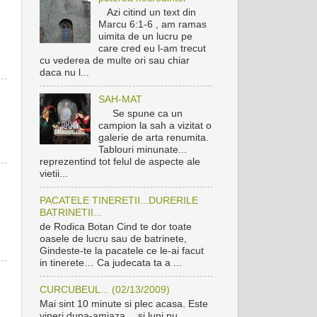
Azi citind un text din
Marcu 6:1-6 , am ramas
uimita de un lucru pe
care cred eu l-am trecut
cu vederea de multe ori sau chiar
daca nu l...
SAH-MAT
Se spune ca un
campion la sah a vizitat o
galerie de arta renumita.
Tablouri minunate...
reprezentind tot felul de aspecte ale
vietii...
PACATELE TINERETII...DURERILE
BATRINETII...
de Rodica Botan Cind te dor toate
oasele de lucru sau de batrinete,
Gindeste-te la pacatele ce le-ai facut
in tinerete… Ca judecata ta a ...
CURCUBEUL... (02/13/2009)
Mai sint 10 minute si plec acasa. Este
vineri dupa-amiaza… si luni nu