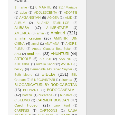
POSTS...
1 martie
(11)
8 MARTIE
(5)
911/ Mariage
(1)
abbu
(2)
ADOLESCENTA
(1)
ADOPTIE
AFGANISTAN
(5)
(1)
AGIGEA
(1)
AIUD
(2)
ALBUM
(2)
ALIANTA FAMILIILOR
(2)
ALIBABA
(47)
ALIMENTATIE
(4)
Amintiri
(321)
AMERICA
(3)
amin
(1)
amintiri craciun
(26)
AMINTIRI DIN
CHINA
(4)
amisi
(1)
ANAYANA
(1)
ANDREI
PLESU
(2)
Aneea Claudia Bote-Botan
(2)
anul nou
(23)
ANUNTURI
(44)
ANU
(2)
ARTICOLE
(6)
ARTISTI
(2)
ASA NU
(2)
AVORT
(6)
ATITUDINE
(1)
Aurelia Gabor
(2)
becky
(4)
Bernadette McCarver Snyder
(1)
BIBLIA
(231)
Beth Moore
(1)
Billy
biserica
(3)
Graham
(2)
BINECUVINTARI
(1)
BLOGARICATURI-BY RODICA BOTAN
(15)
BODOGANEALA...
BODNARIU
(1)
(42)
bucataria
(11)
botezul
(1)
bunatate
(2)
CARMEN BOGDAN
(47)
C.S.LEWIS
(2)
Carol Hopson
(21)
carol kent
(1)
CASA
CARPINIS
(1)
CARTOONS
(1)