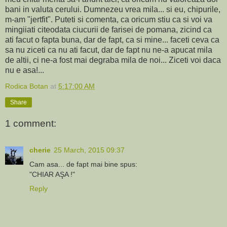
bani in valuta cerului. Dumnezeu vrea mila... si eu, chipurile,
m-am "jertfit". Puteti si comenta, ca oricum stiu ca si voi va
mingiiati citeodata ciucurii de farisei de pomana, zicind ca
ati facut o fapta buna, dar de fapt, ca si mine... faceti ceva ca
sa nu ziceti ca nu ati facut, dar de fapt nu ne-a apucat mila
de altii, ci ne-a fost mai degraba mila de noi... Ziceti voi daca
nu e asa!...
Rodica Botan
at
5:17:00 AM
Share
1 comment:
cherie
25 March, 2015 09:37
Cam asa... de fapt mai bine spus:
"CHIAR AŞA !"
Reply