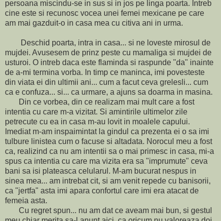
persoana miscindu-se in sus si in jos pe linga poarta. Intreb
cine este si recunosc vocea unei femei mexicane pe care
am mai gazduit-o in casa mea cu citiva ani in urma.
Deschid poarta, intra in casa... si ne loveste mirosul de
mujdei. Avusesem de prinz peste cu mamaliga si mujdei de
usturoi. O intreb daca este flaminda si raspunde "da" inainte
de a-mi termina vorba. In timp ce maninca, imi povesteste
din viata ei din ultimii ani... cum a facut ceva grelesli... cum
ca e confuza... si... ca urmare, a ajuns sa doarma in masina.
Din ce vorbea, din ce realizam mai mult care a fost
intentia cu care m-a vizitat. Si amintirile ultimelor zile
petrecute cu ea in casa m-au lovit in moalele capului.
Imediat m-am inspaimintat la gindul ca prezenta ei o sa imi
tulbure linistea cum o facuse si altadata. Norocul meu a fost
ca, realizind ca nu am intentii sa o mai primesc in casa, mi-a
spus ca intentia cu care ma vizita era sa "imprumute" ceva
bani sa isi plateasca celularul. M-am bucurat nespus in
sinea mea... am intrebat cit, si am venit repede cu banisorii,
ca "jertfa" asta imi apara confortul care imi era atacat de
femeia asta.
Cu regret spun... nu am dat ce aveam mai bun, si gestul
meu chiar merita sa-l anunt aici, ca oricum nu valoreaza doi