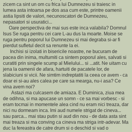
zicem ca sint un om cu frica lui Dumnezeu si traiesc in
lumea asta intoarsa pe dos asa cum este, printre oamenii
astia lipsiti de valori, necunoscatori de Dumnezeu,
nepasatori si usuratici...
Oare perspectiva de mai sus este inca valabila? Domnul
Isus Se ruga pentru cei care L-au dus la moarte. Moise se
ruga pentru poporul lui Dumnezeu si mai degraba si-ar fi
pierdut sufletul decit sa renunte la ei.
Inchisi si izolati in bisericile noastre, ne bucuram de
pacea din inima, multumiti ca sintem poporul ales, salvati si
curatiti prin singele scump al Mielului... si ...atit. Ne uitam cu
jena la oamenii de afara, hartuiti de pacatele lor, de
slabiciuni si vicii. Ne simtim indreptatiti la ceea ce avem - ca
doar ei si-au ales calea pe care sa mearga, nu-i asa? Ce
vina avem noi?
Astazi ma culcasem de amiaza. E Duminica, ziua mea
de odihna, si ma apucase un somn - ce sa mai vorbesc - si
eram tocmai in momentele alea cind nu eram nici treaza, dar
nici nu dormeam inca. Imi aud numele strigat de cineva...
sau parca... mai stau putin si aud din nou - de data asta sint
mai treaza si ma conving ca cineva ma striga intr-adevar. Ma
duc la fereastra de catre drum si o deschid si vad o