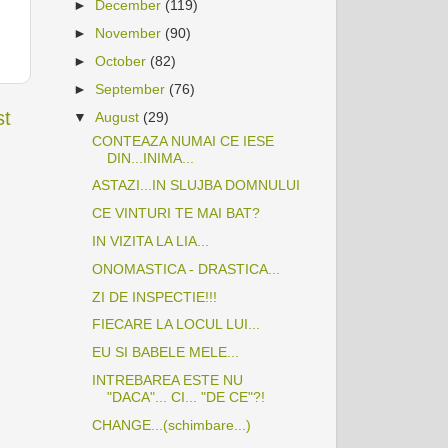
►
December
(119)
►
November
(90)
►
October
(82)
►
September
(76)
st
▼
August
(29)
CONTEAZA NUMAI CE IESE
DIN...INIMA...
ASTAZI...IN SLUJBA DOMNULUI
CE VINTURI TE MAI BAT?
IN VIZITA LA LIA...
ONOMASTICA - DRASTICA...
ZI DE INSPECTIE!!!
FIECARE LA LOCUL LUI...
EU SI BABELE MELE...
INTREBAREA ESTE NU
"DACA"... CI... "DE CE"?!
CHANGE...(schimbare...)