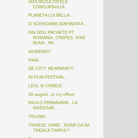
IATA REZULTATELE
CONCURSULUI...
PLANETA LUI BELLA...
O SCRISOARE ADEVARATA...
DIN NOU PACHETE PT
ROMANIA, CREPES, VOIE
BUNA...PA...
AIUDENE!!!
Halal...
DE CITIT NEAPARAT!!!
IN PLIN FESTIVAL...
LEUL SI CIINELE
16 august...in my office!
INCA O PRIMAVARA...LA
INVENTAR...
TRUISM...
TRAIESC OARE...DOAR CA SA
TREACA TIMPUL?