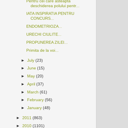
Pentru cei care asteapta
deschiderea polului pentr...
IATA INSPIRATIA PENTRU
CONCURS...
ENDOMETRIOZA...
URECHI CIULITE...
PROPUNEREA ZILEI...
Primita de la voi...
►
July
(23)
►
June
(15)
►
May
(20)
►
April
(37)
►
March
(61)
►
February
(56)
►
January
(48)
►
2011
(863)
►
2010
(1101)