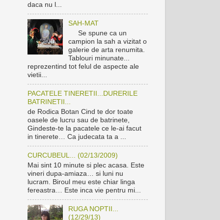
daca nu l...
SAH-MAT
Se spune ca un
campion la sah a vizitat o
galerie de arta renumita.
Tablouri minunate...
reprezentind tot felul de aspecte ale
vietii...
PACATELE TINERETII...DURERILE
BATRINETII...
de Rodica Botan Cind te dor toate
oasele de lucru sau de batrinete,
Gindeste-te la pacatele ce le-ai facut
in tinerete… Ca judecata ta a ...
CURCUBEUL... (02/13/2009)
Mai sint 10 minute si plec acasa. Este
vineri dupa-amiaza… si luni nu
lucram. Biroul meu este chiar linga
fereastra… Este inca vie pentru mi...
RUGA NOPTII...
(12/29/13)