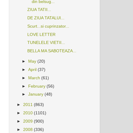
din belsug...
ZIUA TATII...
DE ZIUA TATALUI...
Scurt...si cuprinzator...
LOVE LETTER
TUNELELE VIETII...
BELLA MA SABOTEAZA...
►
May
(20)
►
April
(37)
►
March
(61)
►
February
(56)
►
January
(48)
►
2011
(863)
►
2010
(1101)
►
2009
(900)
►
2008
(336)