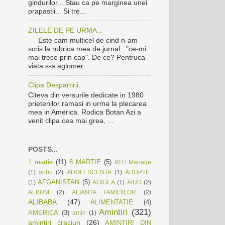
gindurilor... Stau ca pe marginea unei
prapastii... Si tre...
ZILELE DE PE URMA...
Este cam multicel de cind n-am
scris la rubrica mea de jurnal..."ce-mi
mai trece prin cap". De ce? Pentruca
viata s-a aglomer...
Clipa Despartirii
Citeva din versurile dedicate in 1980
prietenilor ramasi in urma la plecarea
mea in America. Rodica Botan Azi a
venit clipa cea mai grea, ...
POSTS...
1 martie
(11)
8 MARTIE
(5)
911/ Mariage
(1)
abbu
(2)
ADOLESCENTA
(1)
ADOPTIE
AFGANISTAN
(5)
(1)
AGIGEA
(1)
AIUD
(2)
ALBUM
(2)
ALIANTA FAMILIILOR
(2)
ALIBABA
(47)
ALIMENTATIE
(4)
Amintiri
(321)
AMERICA
(3)
amin
(1)
amintiri craciun
(26)
AMINTIRI DIN