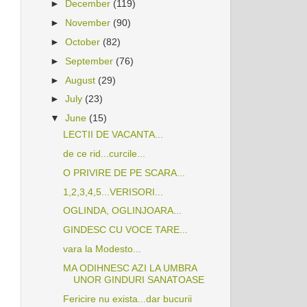
►
December
(119)
►
November
(90)
►
October
(82)
►
September
(76)
►
August
(29)
►
July
(23)
▼
June
(15)
LECTII DE VACANTA...
de ce rid...curcile...
O PRIVIRE DE PE SCARA...
1,2,3,4,5...VERISORI...
OGLINDA, OGLINJOARA...
GINDESC CU VOCE TARE...
vara la Modesto...
MA ODIHNESC AZI LA UMBRA
UNOR GINDURI SANATOASE
Fericire nu exista...dar bucurii