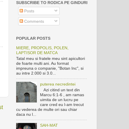
SUBSCRIBE TO RODICA PE GINDURI
Posts
Comments
POPULAR POSTS
MIERE, PROPOLIS, POLEN,
LAPTISOR DE MATCA
Tatal meu si fratele meu sint apicultori
de foarte multi ani. Au format
impreuna o companie, "Botan Inc", si
au intre 2.000 si 3.0...
puterea necredintei
Azi citind un text din
Marcu 6:1-6 , am ramas
uimita de un lucru pe
care cred eu l-am trecut
st
cu vederea de multe ori sau chiar
daca nu l...
SAH-MAT