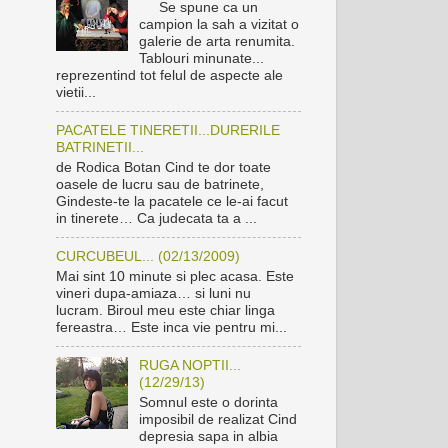
Se spune ca un
campion la sah a vizitat o
galerie de arta renumita.
Tablouri minunate...
reprezentind tot felul de aspecte ale
vietii...
PACATELE TINERETII...DURERILE
BATRINETII...
de Rodica Botan Cind te dor toate
oasele de lucru sau de batrinete,
Gindeste-te la pacatele ce le-ai facut
in tinerete… Ca judecata ta a ...
CURCUBEUL... (02/13/2009)
Mai sint 10 minute si plec acasa. Este
vineri dupa-amiaza… si luni nu
lucram. Biroul meu este chiar linga
fereastra… Este inca vie pentru mi...
RUGA NOPTII...
(12/29/13)
Somnul este o dorinta
imposibil de realizat Cind
depresia sapa in albia