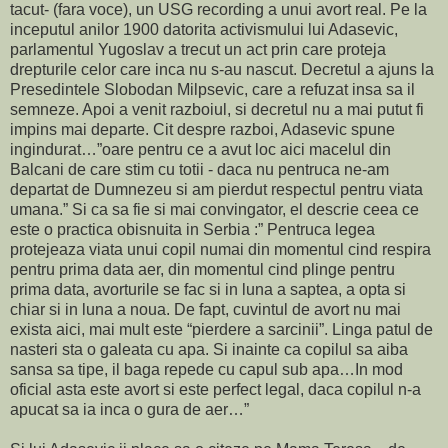
tacut- (fara voce), un USG recording a unui avort real. Pe la
inceputul anilor 1900 datorita activismului lui Adasevic,
parlamentul Yugoslav a trecut un act prin care proteja
drepturile celor care inca nu s-au nascut. Decretul a ajuns la
Presedintele Slobodan Milpsevic, care a refuzat insa sa il
semneze. Apoi a venit razboiul, si decretul nu a mai putut fi
impins mai departe. Cit despre razboi, Adasevic spune
ingindurat…”oare pentru ce a avut loc aici macelul din
Balcani de care stim cu totii - daca nu pentruca ne-am
departat de Dumnezeu si am pierdut respectul pentru viata
umana.” Si ca sa fie si mai convingator, el descrie ceea ce
este o practica obisnuita in Serbia :” Pentruca legea
protejeaza viata unui copil numai din momentul cind respira
pentru prima data aer, din momentul cind plinge pentru
prima data, avorturile se fac si in luna a saptea, a opta si
chiar si in luna a noua. De fapt, cuvintul de avort nu mai
exista aici, mai mult este “pierdere a sarcinii”. Linga patul de
nasteri sta o galeata cu apa. Si inainte ca copilul sa aiba
sansa sa tipe, il baga repede cu capul sub apa…In mod
oficial asta este avort si este perfect legal, daca copilul n-a
apucat sa ia inca o gura de aer…”