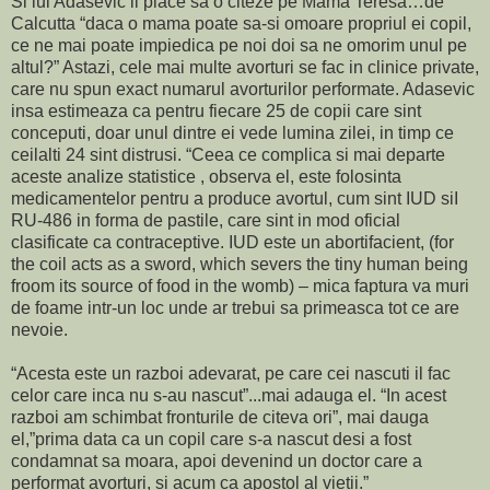
Si lui Adasevic ii place sa o citeze pe Mama Teresa…de
Calcutta “daca o mama poate sa-si omoare propriul ei copil,
ce ne mai poate impiedica pe noi doi sa ne omorim unul pe
altul?” Astazi, cele mai multe avorturi se fac in clinice private,
care nu spun exact numarul avorturilor performate. Adasevic
insa estimeaza ca pentru fiecare 25 de copii care sint
conceputi, doar unul dintre ei vede lumina zilei, in timp ce
ceilalti 24 sint distrusi. “Ceea ce complica si mai departe
aceste analize statistice , observa el, este folosinta
medicamentelor pentru a produce avortul, cum sint IUD siI
RU-486 in forma de pastile, care sint in mod oficial
clasificate ca contraceptive. IUD este un abortifacient, (for
the coil acts as a sword, which severs the tiny human being
froom its source of food in the womb) – mica faptura va muri
de foame intr-un loc unde ar trebui sa primeasca tot ce are
nevoie.
“Acesta este un razboi adevarat, pe care cei nascuti il fac
celor care inca nu s-au nascut”...mai adauga el. “In acest
razboi am schimbat fronturile de citeva ori”, mai dauga
el,”prima data ca un copil care s-a nascut desi a fost
condamnat sa moara, apoi devenind un doctor care a
performat avorturi, si acum ca apostol al vietii.”