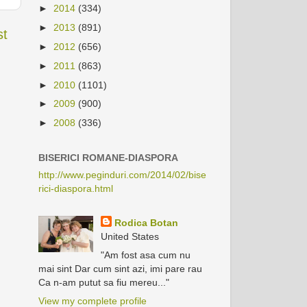
►
2014
(334)
►
2013
(891)
st
►
2012
(656)
►
2011
(863)
►
2010
(1101)
►
2009
(900)
►
2008
(336)
BISERICI ROMANE-DIASPORA
http://www.peginduri.com/2014/02/bise
rici-diaspora.html
Rodica Botan
United States
"Am fost asa cum nu
mai sint Dar cum sint azi, imi pare rau
Ca n-am putut sa fiu mereu..."
View my complete profile