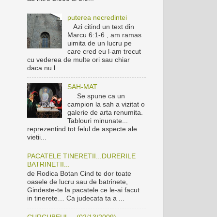
puterea necredintei
Azi citind un text din
Marcu 6:1-6 , am ramas
uimita de un lucru pe
care cred eu l-am trecut
cu vederea de multe ori sau chiar
daca nu l...
SAH-MAT
Se spune ca un
campion la sah a vizitat o
galerie de arta renumita.
Tablouri minunate...
reprezentind tot felul de aspecte ale
vietii...
PACATELE TINERETII...DURERILE
BATRINETII...
de Rodica Botan Cind te dor toate
oasele de lucru sau de batrinete,
Gindeste-te la pacatele ce le-ai facut
in tinerete… Ca judecata ta a ...
CURCUBEUL... (02/13/2009)