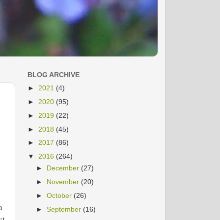
BLOG ARCHIVE
►
2021
(4)
►
2020
(95)
►
2019
(22)
►
2018
(45)
►
2017
(86)
▼
2016
(264)
►
December
(27)
►
November
(20)
►
October
(26)
a
►
September
(16)