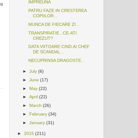
IMPREUNA
iu
PATRU FAZE IN CRESTEREA
COPIILOR...
MUNCA DE FIECARE ZI...
TRANSPIRATIE...CE-ATI
CREZUT?
DATA VIITOARE CIND AI CHEF
DE SCANDAL...
NECUPRINSA DRAGOSTE...
►
July
(6)
►
June
(17)
►
May
(22)
►
April
(22)
►
March
(26)
►
February
(34)
►
January
(31)
►
2015
(211)