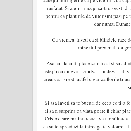
accepti infringerile ca pe victorii... cu cap
rasfatat. Si apoi... incepi sa-ti croiesti 
pentru ca planurile de viitor sint pasi pe 
dar numai Dumneze
Cu vremea, inveti ca si blindele raze de
mincatul prea mult da gretu
Asa ca, daca iti place sa mirosi si sa admi
astepti ca cineva... cindva... undeva... iti
creasca... si esti astfel sigur ca florile ti-a
s
Si asa inveti sa te bucuri de ceea ce ti-a fos
ai sa fi surprins ca viata poate fi chiar plac
Cristos care ma intareste" va fi realitatea t
ca sa te apreciezi la intreaga ta valoare...