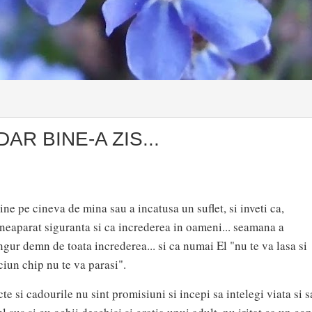
DAR BINE-A ZIS...
tine pe cineva de mina sau a incatusa un suflet, si inveti ca,
eaparat siguranta si ca increderea in oameni... seamana a
ingur demn de toata increderea... si ca numai El "nu te va lasa si
ciun chip nu te va parasi".
cte si cadourile nu sint promisiuni si incepi sa intelegi viata si s