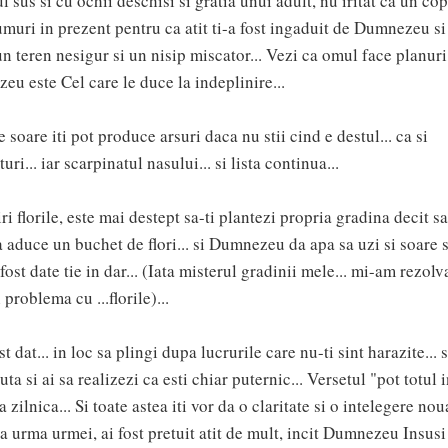
ul sus si cu ochii deschisi si gratia unui adult, nu iritat ca un cop
drumuri in prezent pentru ca atit ti-a fost ingaduit de Dumnezeu si
un teren nesigur si un nisip miscator... Vezi ca omul face planuri
u este Cel care le duce la indeplinire...
 soare iti pot produce arsuri daca nu stii cind e destul... ca si
ri... iar scarpinatul nasului... si lista continua...
ri florile, este mai destept sa-ti plantezi propria gradina decit sa
 va aduce un buchet de flori... si Dumnezeu da apa sa uzi si soare 
u fost date tie in dar... (Iata misterul gradinii mele... mi-am rezolv
i problema cu ...florile)...
t dat... in loc sa plingi dupa lucrurile care nu-ti sint harazite... s
uta si ai sa realizezi ca esti chiar puternic... Versetul "pot totul 
a zilnica... Si toate astea iti vor da o claritate si o intelegere nou
 La urma urmei, ai fost pretuit atit de mult, incit Dumnezeu
I
nsusi