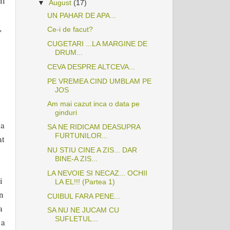
il
▼
August
(17)
UN PAHAR DE APA...
,
Ce-i de facut?
CUGETARI ...LA MARGINE DE
DRUM...
CEVA DESPRE ALTCEVA...
PE VREMEA CIND UMBLAM PE
JOS
Am mai cazut inca o data pe
ginduri
sa
SA NE RIDICAM DEASUPRA
FURTUNILOR...
at
NU STIU CINE A ZIS... DAR
BINE-A ZIS...
LA NEVOIE SI NECAZ... OCHII
i
LA EL!!! (Partea 1)
in
CUIBUL FARA PENE...
a
SA NU NE JUCAM CU
SUFLETUL...
 a